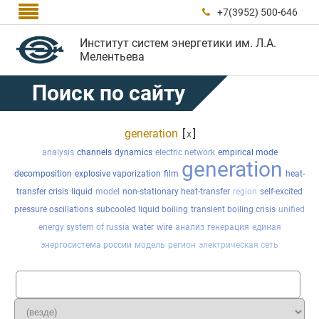

+7(3952) 500-646

Институт систем энергетики им. Л.А.
Мелентьева
Поиск по сайту
generation
[
]
x
analysis
channels
dynamics
electric network
empirical mode
generation
decomposition
explosive vaporization
film
heat-
transfer crisis
liquid
model
non-stationary heat-transfer
region
self-excited
pressure oscillations
subcooled liquid boiling
transient boiling crisis
unified
energy system of russia
water
wire
анализ
генерация
единая
энергосистема россии
модель
регион
электрическая сеть