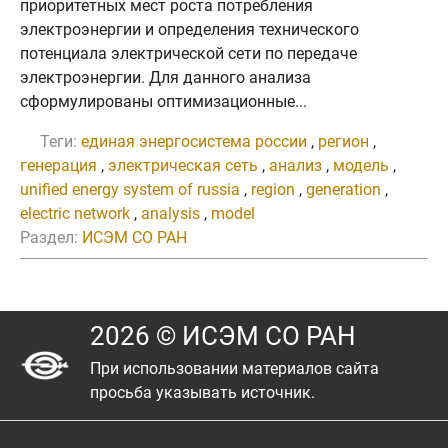
приоритетных мест роста потребления
электроэнергии и определения технического
потенциала электрической сети по передаче
электроэнергии. Для данного анализа
сформулированы оптимизационные...
Теги:
единая энергосистема россии
,
регион
,
генерация
,
электрическая сеть
,
анализ
,
модель
,
unified energy system of russia
,
region
,
generation
,
electric network
,
analysis
,
model
Раздел:
ИСЭМ СО РАН
2026 © ИСЭМ СО РАН
При использовании материалов сайта
просьба указывать источник.