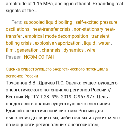
amplitude of 1.15 MPa, arising in ethanol. Expanding real
signals of the...
Теги:
subcooled liquid boiling
,
self-excited pressure
oscillations
,
heat-transfer crisis
,
non-stationary heat-
transfer
,
empirical mode decomposition
,
transient
boiling crisis
,
explosive vaporization
,
liquid
,
water
,
film
,
generation
,
channels
,
dynamics
,
wire
Раздел:
ИСЭМ СО РАН
Оценка существующего энергетического потенциала
регионов России
Труфанов В.В., Драчев П.С. Оценка существующего
энергетического потенциала регионов России //
Вестник ИрГТУ. Т.23. №5. 2019. C.967-977. Цель -
представить анализ существующего состояния
Единой энергетической системы России для
выявления дефицитных, избыточных и «узких мест»
по мощности региональных энергосистем,