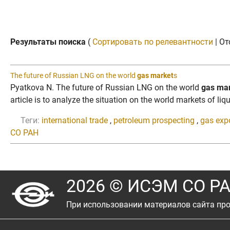
Результаты поиска
(
Сортировать по релевантности
| От
The future of Russian LNG on the world
gas market
s
Pyatkova N. The future of Russian LNG on the world
gas ma
article is to analyze the situation on the world markets of liqu
Теги:
international trade
,
petroleum prospecting
,
gas exp
СО РАН
2026 © ИСЭМ СО Р
При использовании материалов сайта про