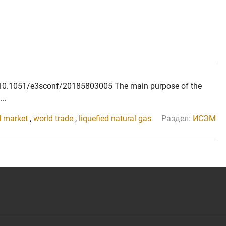
I: 10.1051/e3sconf/20185803005 The main purpose of the
..
d market
,
world trade
,
liquefied natural gas
Раздел:
ИСЭМ