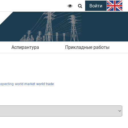
Войти


Аспирантура
Прикладные работы
ospecting
world market
world trade