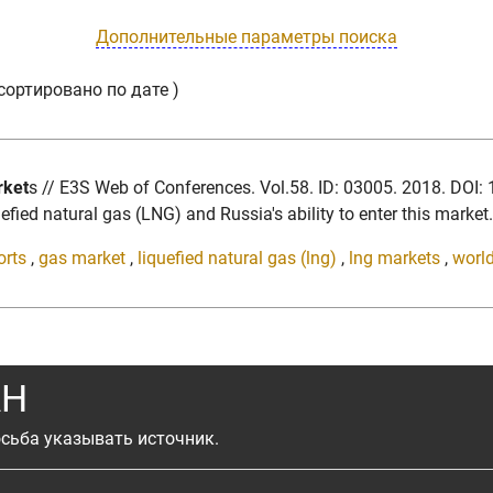
Дополнительные параметры поиска
сортировано по дате )
rket
s // E3S Web of Conferences. Vol.58. ID: 03005. 2018. DO
efied natural gas (LNG) and Russia's ability to enter this market..
orts
,
gas market
,
liquefied natural gas (lng)
,
lng markets
,
worl
АН
сьба указывать источник.