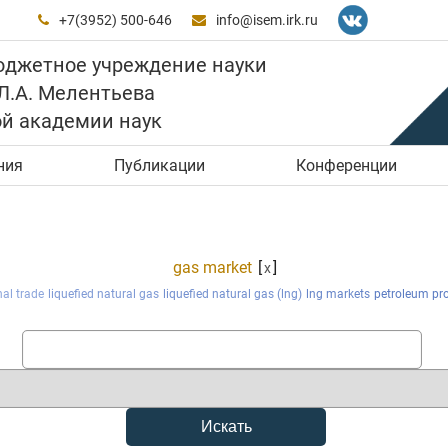
+7(3952) 500-646
info@isem.irk.ru


юджетное учреждение науки
 Л.А. Мелентьева
ой академии наук
ния
Публикации
Конференции
gas market
[
]
x
nal trade
liquefied natural gas
liquefied natural gas (lng)
lng markets
petroleum pr