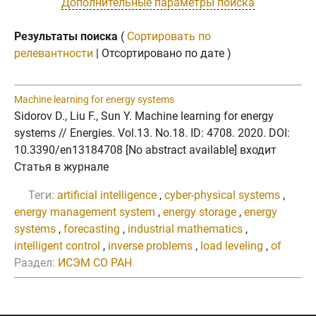
Дополнительные параметры поиска
Результаты поиска
(
Сортировать по
релевантности
| Отсортировано по дате )
Machine learning for energy systems
Sidorov D., Liu F., Sun Y. Machine learning for energy
systems // Energies. Vol.13. No.18. ID: 4708. 2020. DOI:
10.3390/en13184708 [No abstract available] входит
Статья в журнале
Теги:
artificial intelligence
,
cyber-physical systems
,
energy management system
,
energy storage
,
energy
systems
,
forecasting
,
industrial mathematics
,
intelligent control
,
inverse problems
,
load leveling
,
of
Раздел:
ИСЭМ СО РАН