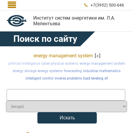

+7(3952) 500-646

Институт систем энергетики им. Л.А.
Мелентьева
Поиск по сайту
energy management system
[
]
x
artificial intelligence
cyber-physical systems
energy management system
energy storage
energy systems
forecasting
industrial mathematics
intelligent control
inverse problems
load leveling
of