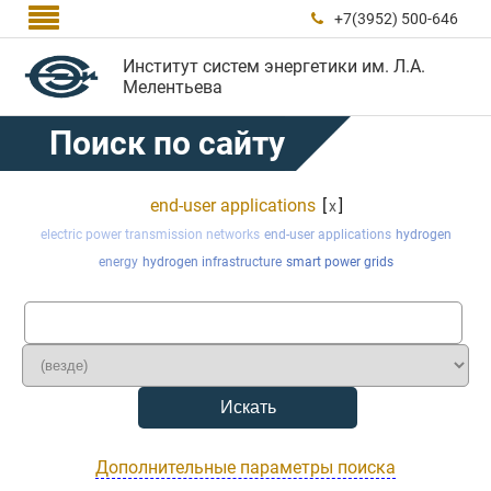

+7(3952) 500-646

Институт систем энергетики им. Л.А.
Мелентьева
Поиск по сайту
end-user applications
[
]
x
electric power transmission networks
end-user applications
hydrogen
energy
hydrogen infrastructure
smart power grids
Дополнительные параметры поиска